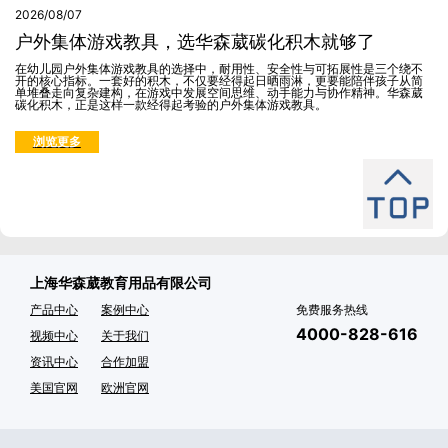
2026/08/07
户外集体游戏教具，选华森葳碳化积木就够了
在幼儿园户外集体游戏教具的选择中，耐用性、安全性与可拓展性是三个绕不
开的核心指标。一套好的积木，不仅要经得起日晒雨淋，更要能陪伴孩子从简
单堆叠走向复杂建构，在游戏中发展空间思维、动手能力与协作精神。华森葳
碳化积木，正是这样一款经得起考验的户外集体游戏教具。
浏览更多
上海华森葳教育用品有限公司
产品中心
案例中心
免费服务热线
4000-828-616
视频中心
关于我们
资讯中心
合作加盟
美国官网
欧洲官网