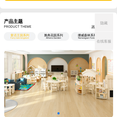
产品主题
隐藏
PRODUCT THEME
浏览所有案例 >
童话王国系列
雅典花园系列
挪威森林系列
米
Fairy tale kingdom
Athens Garden
Norwegian Forest
Mi
在线客服