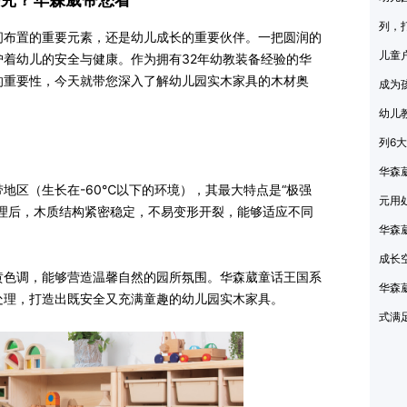
列，
间布置的重要元素，还是幼儿成长的重要伙伴。一把圆润的
儿童
着幼儿的安全与健康。作为拥有32年幼教装备经验的华
的重要性，今天就带您深入了解
幼儿园实木家具
的木材奥
成为
幼儿
列6
华森
地区（生长在-60℃以下的环境），其最大特点是“极强
元用
处理后，木质结构紧密稳定，不易变形开裂，能够适应不同
华森
成长
黄色调，能够营造温馨自然的园所氛围。华森葳童话王国系
华森
处理，打造出既安全又充满童趣的幼儿园实木家具。
式满