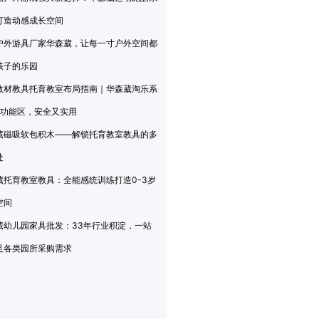
打造动感成长空间
户外游具厂家华森葳，让每一寸户外空间都
孩子的乐园
教材教具托育教室布局指南｜华森葳淘乐系
大功能区，安全又实用
葳磁吸软包积木——解锁托育教室教具的多
处
葳托育教室教具：全能感统训练打造0-3岁
空间
葳幼儿园家具批发：33年行业积淀，一站
足各类园所采购需求