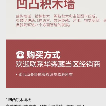
1.凹凸积木墙板