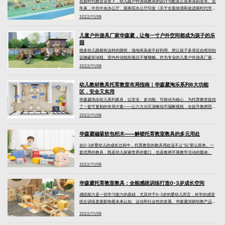
在新时代教育背景下，幼儿园户外游戏教具的设计与配置正迎来深刻变革。近
年来，中共中央办公厅、国务院办公厅印发《关于全面加强和改进新时代学校
美育工作的意见》，明确提出“坚持健康第一的教育理念，推动青少年文化学习
2022/11/09
和体育锻炼协调发展，帮助学生在体育锻炼中享受乐趣、增强体质、健全人
格、锤炼意志”。
儿童户外游具厂家华森葳，让每一寸户外空间都成为孩子的乐
园
很多幼儿园都有这样的困扰：场地有高差不好利用、想让孩子多亲近自然却怕
设施破坏绿植、室内外动线衔接总不够顺畅。作为专业的儿童户外游具厂家，
华森葳早就把这些痛点变成了孩子眼里藏满惊喜的游戏日常。
2022/11/09
幼儿教材教具托育教室布局指南｜华森葳淘乐系列6大功能
区，安全又实用
华森葳淘乐幼儿系列家具，以安全、多功能、可移动为核心，为托育教室提供
了一套可复制的布局方案——让六大分区清晰却不隔断视线，在提升教师照护
效率的同时，为幼儿营造安全、舒适的成长环境。
2022/11/09
华森葳磁吸软包积木——解锁托育教室教具的多元用处
在0-3岁婴幼儿的成长过程中，托育教室的教具用处远不止“玩”那么简单。一
套优秀的教具，既是幼儿探索世界的窗口，也是教师开展教学活动的载体。
2022/11/09
华森葳托育教室教具：全能感统训练打造0-3岁成长空间
感统能力是一切学习能力的基础，尤其对于0-3岁的婴幼儿而言，科学的感觉
统合训练直接影响着未来认知、运动和社会性的发展。华森葳深耕幼教产品整
体服务33年，聚焦0-3岁专业感统训练需求，推出了一套以“全能感统训练成长
2022/11/09
空间”为核心的托育教室教具新体系，通过专项定制、阶梯式训练和模块化组
合，为园所提供个性化训练解决方案。