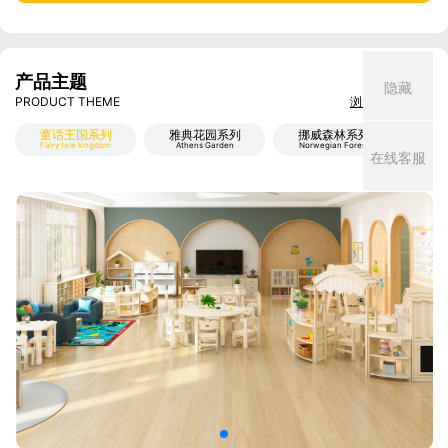
产品主题
隐藏
PRODUCT THEME
浏览所有案例 >
童话王国系列
雅典花园系列
挪威森林系列
米
Fairy tale kingdom
Athens Garden
Norwegian Forest
Mi
在线客服