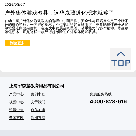
2026/08/07
户外集体游戏教具，选华森葳碳化积木就够了
在幼儿园户外集体游戏教具的选择中，耐用性、安全性与可拓展性是三个绕不
开的核心指标。一套好的积木，不仅要经得起日晒雨淋，更要能陪伴孩子从简
单堆叠走向复杂建构，在游戏中发展空间思维、动手能力与协作精神。华森葳
碳化积木，正是这样一款经得起考验的户外集体游戏教具。
浏览更多
上海华森葳教育用品有限公司
产品中心
案例中心
免费服务热线
4000-828-616
视频中心
关于我们
资讯中心
合作加盟
美国官网
欧洲官网